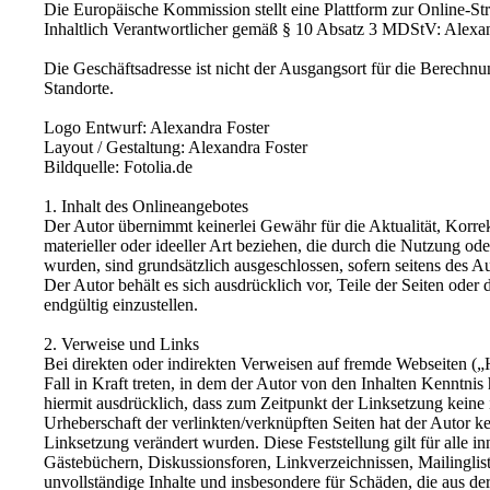
Die Europäische Kommission stellt eine Plattform zur Online-Stre
Inhaltlich Verantwortlicher gemäß § 10 Absatz 3 MDStV: Alexan
Die Geschäftsadresse ist nicht der Ausgangsort für die Berechnu
Standorte.
Logo Entwurf: Alexandra Foster
Layout / Gestaltung: Alexandra Foster
Bildquelle: Fotolia.de
1. Inhalt des Onlineangebotes
Der Autor übernimmt keinerlei Gewähr für die Aktualität, Korrek
materieller oder ideeller Art beziehen, die durch die Nutzung o
wurden, sind grundsätzlich ausgeschlossen, sofern seitens des Au
Der Autor behält es sich ausdrücklich vor, Teile der Seiten od
endgültig einzustellen.
2. Verweise und Links
Bei direkten oder indirekten Verweisen auf fremde Webseiten („
Fall in Kraft treten, in dem der Autor von den Inhalten Kenntni
hiermit ausdrücklich, dass zum Zeitpunkt der Linksetzung keine i
Urheberschaft der verlinkten/verknüpften Seiten hat der Autor kein
Linksetzung verändert wurden. Diese Feststellung gilt für alle 
Gästebüchern, Diskussionsforen, Linkverzeichnissen, Mailinglist
unvollständige Inhalte und insbesondere für Schäden, die aus de