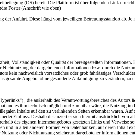
itbeilegung (OS) bereit. Die Plattform ist über folgenden Link erreichb
dra Foster (Anschrift wie oben)
ng der Anfahrt. Diese hängt vom jeweiligen Betreuungsstandort ab. Je n
theit, Vollständigkeit oder Qualität der bereitgestellten Informatione
der Nichtnutzung der dargebotenen Informationen bzw. durch die Nutzun
tors kein nachweislich vorsätzliches oder grob fahrlässiges Verschulde
er das gesamte Angebot ohne gesonderte Ankündigung zu verändern, zu er
Hyperlinks“) , die außerhalb des Verantwortungsbereiches des Autors l
s hat und es ihm technisch möglich und zumutbar wäre, die Nutzung im Fa
llegalen Inhalte auf den zu verlinkenden Seiten erkennbar waren. Auf d
erlei Einfluss. Deshalb distanziert er sich hiermit ausdrücklich von all
innerhalb des eigenen Internetangebotes gesetzten Links und Verweise s
en und in allen anderen Formen von Datenbanken, auf deren Inhalt exter
r Nutzung oder Nichtnutzung solcherart dargebotener Informationen entst