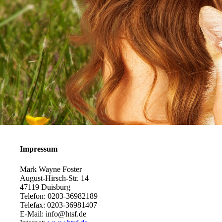
Impressum
Mark Wayne Foster
August-Hirsch-Str. 14
47119 Duisburg
Telefon: 0203-36982189
Telefax: 0203-36981407
E-Mail: info@htsf.de