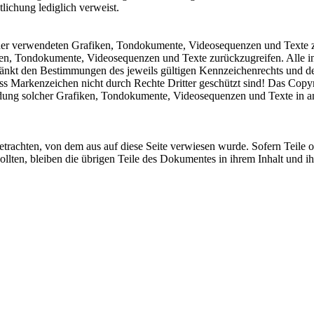
tlichung lediglich verweist.
te der verwendeten Grafiken, Tondokumente, Videosequenzen und Texte z
ken, Tondokumente, Videosequenzen und Texte zurückzugreifen. Alle in
nkt den Bestimmungen des jeweils gültigen Kennzeichenrechts und den
s Markenzeichen nicht durch Rechte Dritter geschützt sind! Das Copyrigh
ndung solcher Grafiken, Tondokumente, Videosequenzen und Texte in an
 betrachten, von dem aus auf diese Seite verwiesen wurde. Sofern Teile 
sollten, bleiben die übrigen Teile des Dokumentes in ihrem Inhalt und i