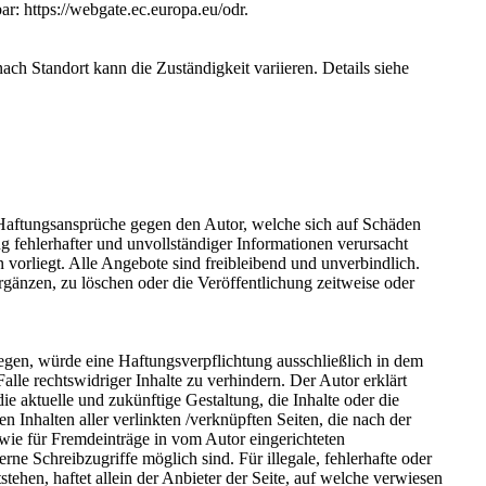
ar: https://webgate.ec.europa.eu/odr.
ach Standort kann die Zuständigkeit variieren. Details siehe
n. Haftungsansprüche gegen den Autor, welche sich auf Schäden
g fehlerhafter und unvollständiger Informationen verursacht
n vorliegt. Alle Angebote sind freibleibend und unverbindlich.
gänzen, zu löschen oder die Veröffentlichung zeitweise oder
iegen, würde eine Haftungsverpflichtung ausschließlich in dem
lle rechtswidriger Inhalte zu verhindern. Der Autor erklärt
ie aktuelle und zukünftige Gestaltung, die Inhalte oder die
en Inhalten aller verlinkten /verknüpften Seiten, die nach der
owie für Fremdeinträge in vom Autor eingerichteten
ne Schreibzugriffe möglich sind. Für illegale, fehlerhafte oder
ehen, haftet allein der Anbieter der Seite, auf welche verwiesen