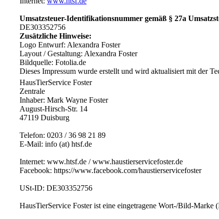
Internet:
www.htsf.de
Umsatzsteuer-Identifikationsnummer gemäß § 27a Umsatzst
DE303352756
Zusätzliche Hinweise:
Logo Entwurf: Alexandra Foster
Layout / Gestaltung: Alexandra Foster
Bildquelle: Fotolia.de
Dieses Impressum wurde erstellt und wird aktualisiert mit der T
HausTierService Foster
Zentrale
Inhaber: Mark Wayne Foster
August-Hirsch-Str. 14
47119 Duisburg
Telefon: 0203 / 36 98 21 89
E-Mail: info (at) htsf.de
Internet: www.htsf.de / www.haustierservicefoster.de
Facebook: https://www.facebook.com/haustierservicefoster
USt-ID: DE303352756
HausTierService Foster ist eine eingetragene Wort-/Bild-Marke 