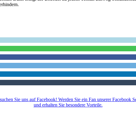
erhindern.
Empfehlen Sie uns weiter!
suchen Sie uns auf Facebook! Werden Sie ein Fan unserer Facebook Se
und erhalten Sie besondere Vorteile.
Impressum
|
Datenschutz
|
AGB
|
Kontakt
|
Sitemap