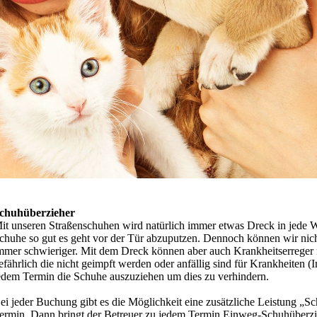
chuhüberzieher
it unseren Straßenschuhen wird natürlich immer etwas Dreck in jede 
chuhe so gut es geht vor der Tür abzuputzen. Dennoch können wir nich
mmer schwieriger. Mit dem Dreck können aber auch Krankheitserreger mi
efährlich die nicht geimpft werden oder anfällig sind für Krankheiten (
edem Termin die Schuhe auszuziehen um dies zu verhindern.
ei jeder Buchung gibt es die Möglichkeit eine zusätzliche Leistung „S
ermin. Dann bringt der Betreuer zu jedem Termin Einweg-Schuhüberzi