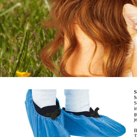
S
M
S
i
g
j
B
T