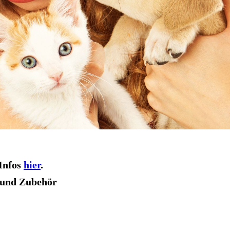
Infos
hier
.
 und Zubehör