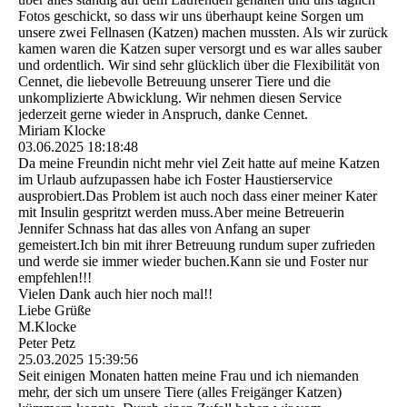
Fotos geschickt, so dass wir uns überhaupt keine Sorgen um
unsere zwei Fellnasen (Katzen) machen mussten. Als wir zurück
kamen waren die Katzen super versorgt und es war alles sauber
und ordentlich. Wir sind sehr glücklich über die Flexibilität von
Cennet, die liebevolle Betreuung unserer Tiere und die
unkomplizierte Abwicklung. Wir nehmen diesen Service
jederzeit gerne wieder in Anspruch, danke Cennet.
Miriam Klocke
03.06.2025
18:18:48
Da meine Freundin nicht mehr viel Zeit hatte auf meine Katzen
im Urlaub aufzupassen habe ich Foster Haustierservice
ausprobiert.Das Problem ist auch noch dass einer meiner Kater
mit Insulin gespritzt werden muss.Aber meine Betreuerin
Jennifer Schnass hat das alles von Anfang an super
gemeistert.Ich bin mit ihrer Betreuung rundum super zufrieden
und werde sie immer wieder buchen.Kann sie und Foster nur
empfehlen!!!
Vielen Dank auch hier noch mal!!
Liebe Grüße
M.Klocke
Peter Petz
25.03.2025
15:39:56
Seit einigen Monaten hatten meine Frau und ich niemanden
mehr, der sich um unsere Tiere (alles Freigänger Katzen)