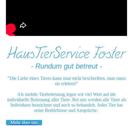
- Rundum gut betreut -
"Die Liebe eines Tieres kann man nicht beschreiben, man muss
sie erleben!"
Als mobile Tierbetreuung legen wir viel Wert auf die
individuelle Betreuung aller Tiere. Bei uns werden alle Tiere als
Individuen bezeichnet und auch so behandelt. Jedes Tier hat
seine Bedürfnisse und Ansprüche.
Mehr über uns