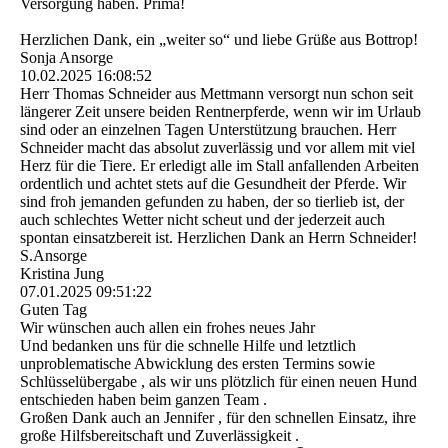
Versorgung haben. Prima!
Herzlichen Dank, ein „weiter so“ und liebe Grüße aus Bottrop!
Sonja Ansorge
10.02.2025
16:08:52
Herr Thomas Schneider aus Mettmann versorgt nun schon seit
längerer Zeit unsere beiden Rentnerpferde, wenn wir im Urlaub
sind oder an einzelnen Tagen Unterstützung brauchen. Herr
Schneider macht das absolut zuverlässig und vor allem mit viel
Herz für die Tiere. Er erledigt alle im Stall anfallenden Arbeiten
ordentlich und achtet stets auf die Gesundheit der Pferde. Wir
sind froh jemanden gefunden zu haben, der so tierlieb ist, der
auch schlechtes Wetter nicht scheut und der jederzeit auch
spontan einsatzbereit ist. Herzlichen Dank an Herrn Schneider!
S.Ansorge
Kristina Jung
07.01.2025
09:51:22
Guten Tag
Wir wünschen auch allen ein frohes neues Jahr
Und bedanken uns für die schnelle Hilfe und letztlich
unproblematische Abwicklung des ersten Termins sowie
Schlüsselübergabe , als wir uns plötzlich für einen neuen Hund
entschieden haben beim ganzen Team .
Großen Dank auch an Jennifer , für den schnellen Einsatz, ihre
große Hilfsbereitschaft und Zuverlässigkeit .