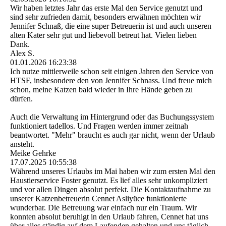
Wir haben letztes Jahr das erste Mal den Service genutzt und
sind sehr zufrieden damit, besonders erwähnen möchten wir
Jennifer Schnaß, die eine super Betreuerin ist und auch unseren
alten Kater sehr gut und liebevoll betreut hat. Vielen lieben
Dank.
Alex S.
01.01.2026
16:23:38
Ich nutze mittlerweile schon seit einigen Jahren den Service von
HTSF, insbesondere den von Jennifer Schnass. Und freue mich
schon, meine Katzen bald wieder in Ihre Hände geben zu
dürfen.
Auch die Verwaltung im Hintergrund oder das Buchungssystem
funktioniert tadellos. Und Fragen werden immer zeitnah
beantwortet. "Mehr" braucht es auch gar nicht, wenn der Urlaub
ansteht.
Meike Gehrke
17.07.2025
10:55:38
Während unseres Urlaubs im Mai haben wir zum ersten Mal den
Haustierservice Foster genutzt. Es lief alles sehr unkompliziert
und vor allen Dingen absolut perfekt. Die Kontaktaufnahme zu
unserer Katzenbetreuerin Cennet Asliyüce funktionierte
wunderbar. Die Betreuung war einfach nur ein Traum. Wir
konnten absolut beruhigt in den Urlaub fahren, Cennet hat uns
über alles ständig auf dem Laufenden gehalten und uns täglich