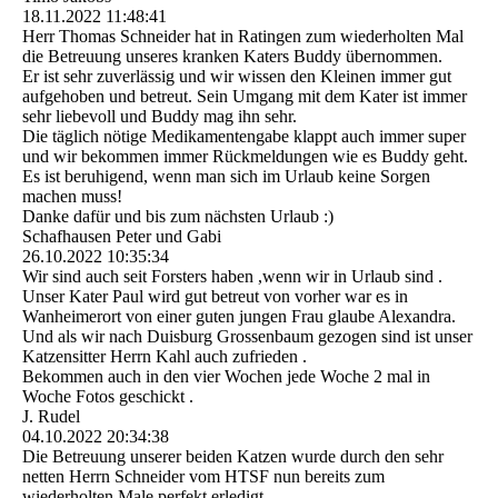
18.11.2022
11:48:41
Herr Thomas Schneider hat in Ratingen zum wiederholten Mal
die Betreuung unseres kranken Katers Buddy übernommen.
Er ist sehr zuverlässig und wir wissen den Kleinen immer gut
aufgehoben und betreut. Sein Umgang mit dem Kater ist immer
sehr liebevoll und Buddy mag ihn sehr.
Die täglich nötige Medikamentengabe klappt auch immer super
und wir bekommen immer Rückmeldungen wie es Buddy geht.
Es ist beruhigend, wenn man sich im Urlaub keine Sorgen
machen muss!
Danke dafür und bis zum nächsten Urlaub :)
Schafhausen Peter und Gabi
26.10.2022
10:35:34
Wir sind auch seit Forsters haben ,wenn wir in Urlaub sind .
Unser Kater Paul wird gut betreut von vorher war es in
Wanheimerort von einer guten jungen Frau glaube Alexandra.
Und als wir nach Duisburg Grossenbaum gezogen sind ist unser
Katzensitter Herrn Kahl auch zufrieden .
Bekommen auch in den vier Wochen jede Woche 2 mal in
Woche Fotos geschickt .
J. Rudel
04.10.2022
20:34:38
Die Betreuung unserer beiden Katzen wurde durch den sehr
netten Herrn Schneider vom HTSF nun bereits zum
wiederholten Male perfekt erledigt.