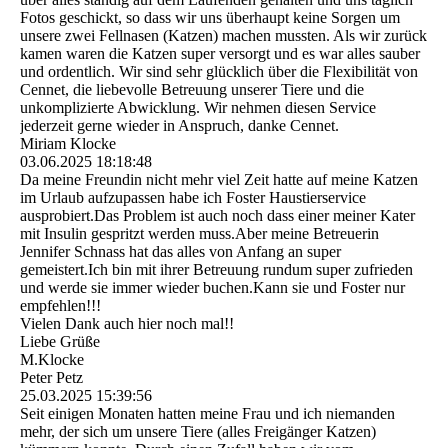
Fotos geschickt, so dass wir uns überhaupt keine Sorgen um
unsere zwei Fellnasen (Katzen) machen mussten. Als wir zurück
kamen waren die Katzen super versorgt und es war alles sauber
und ordentlich. Wir sind sehr glücklich über die Flexibilität von
Cennet, die liebevolle Betreuung unserer Tiere und die
unkomplizierte Abwicklung. Wir nehmen diesen Service
jederzeit gerne wieder in Anspruch, danke Cennet.
Miriam Klocke
03.06.2025
18:18:48
Da meine Freundin nicht mehr viel Zeit hatte auf meine Katzen
im Urlaub aufzupassen habe ich Foster Haustierservice
ausprobiert.Das Problem ist auch noch dass einer meiner Kater
mit Insulin gespritzt werden muss.Aber meine Betreuerin
Jennifer Schnass hat das alles von Anfang an super
gemeistert.Ich bin mit ihrer Betreuung rundum super zufrieden
und werde sie immer wieder buchen.Kann sie und Foster nur
empfehlen!!!
Vielen Dank auch hier noch mal!!
Liebe Grüße
M.Klocke
Peter Petz
25.03.2025
15:39:56
Seit einigen Monaten hatten meine Frau und ich niemanden
mehr, der sich um unsere Tiere (alles Freigänger Katzen)