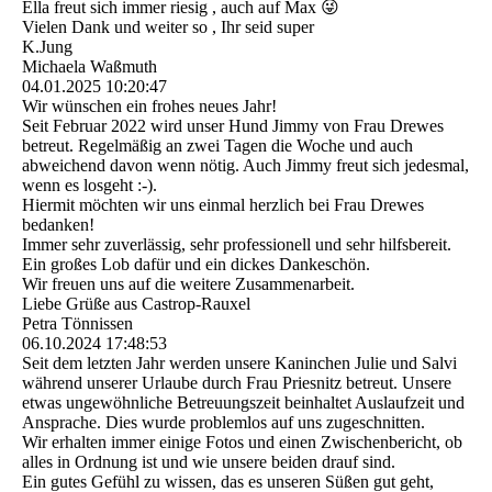
Ella freut sich immer riesig , auch auf Max 😜
Vielen Dank und weiter so , Ihr seid super
K.Jung
Michaela Waßmuth
04.01.2025
10:20:47
Wir wünschen ein frohes neues Jahr!
Seit Februar 2022 wird unser Hund Jimmy von Frau Drewes
betreut. Regelmäßig an zwei Tagen die Woche und auch
abweichend davon wenn nötig. Auch Jimmy freut sich jedesmal,
wenn es losgeht :-).
Hiermit möchten wir uns einmal herzlich bei Frau Drewes
bedanken!
Immer sehr zuverlässig, sehr professionell und sehr hilfsbereit.
Ein großes Lob dafür und ein dickes Dankeschön.
Wir freuen uns auf die weitere Zusammenarbeit.
Liebe Grüße aus Castrop-Rauxel
Petra Tönnissen
06.10.2024
17:48:53
Seit dem letzten Jahr werden unsere Kaninchen Julie und Salvi
während unserer Urlaube durch Frau Priesnitz betreut. Unsere
etwas ungewöhnliche Betreuungszeit beinhaltet Auslaufzeit und
Ansprache. Dies wurde problemlos auf uns zugeschnitten.
Wir erhalten immer einige Fotos und einen Zwischenbericht, ob
alles in Ordnung ist und wie unsere beiden drauf sind.
Ein gutes Gefühl zu wissen, das es unseren Süßen gut geht,