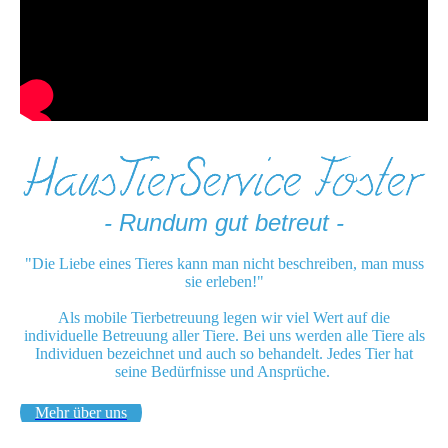
- Rundum gut betreut -
"Die Liebe eines Tieres kann man nicht beschreiben, man muss
sie erleben!"
Als mobile Tierbetreuung legen wir viel Wert auf die
individuelle Betreuung aller Tiere. Bei uns werden alle Tiere als
Individuen bezeichnet und auch so behandelt. Jedes Tier hat
seine Bedürfnisse und Ansprüche.
Mehr über uns