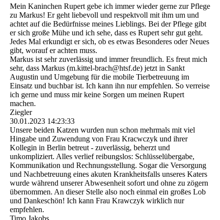
Mein Kaninchen Rupert gebe ich immer wieder gerne zur Pflege
zu Markus! Er geht liebevoll und respektvoll mit ihm um und
achtet auf die Bedürfnisse meines Lieblings. Bei der Pflege gibt
er sich große Mühe und ich sehe, dass es Rupert sehr gut geht.
Jedes Mal erkundigt er sich, ob es etwas Besonderes oder Neues
gibt, worauf er achten muss.
Markus ist sehr zuverlässig und immer freundlich. Es freut mich
sehr, dass Markus (­m.­kittel-­brach@­htsf.­de)­ jetzt in Sankt
Augustin und Umgebung für die mobile Tierbetreuung im
Einsatz und buchbar ist. Ich kann ihn nur empfehlen. So verreise
ich gerne und muss mir keine Sorgen um meinen Rupert
machen.
Ziegler
30.01.2023
14:23:33
Unsere beiden Katzen wurden nun schon mehrmals mit viel
Hingabe und Zuwendung von Frau Kracwczyk und ihrer
Kollegin in Berlin betreut - zuverlässig, beherzt und
unkompliziert. Alles verlief reibungslos: Schlüsselübergabe,
Kommunikation und Rechnungsstellung. Sogar die Versorgung
und Nachbetreuung eines akuten Krankheitsfalls unseres Katers
wurde während unserer Abwesenheit sofort und ohne zu zögern
übernommen. An dieser Stelle also noch einmal ein großes Lob
und Dankeschön! Ich kann Frau Krawczyk wirklich nur
empfehlen.
Timo Jakobs