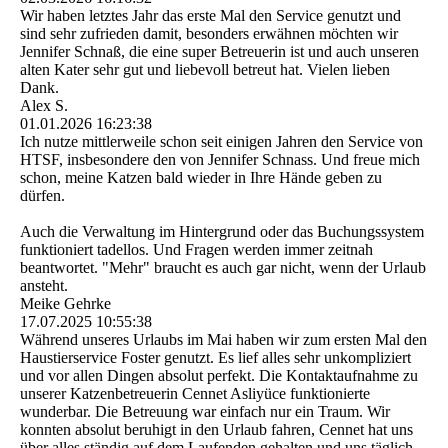
Wir haben letztes Jahr das erste Mal den Service genutzt und
sind sehr zufrieden damit, besonders erwähnen möchten wir
Jennifer Schnaß, die eine super Betreuerin ist und auch unseren
alten Kater sehr gut und liebevoll betreut hat. Vielen lieben
Dank.
Alex S.
01.01.2026
16:23:38
Ich nutze mittlerweile schon seit einigen Jahren den Service von
HTSF, insbesondere den von Jennifer Schnass. Und freue mich
schon, meine Katzen bald wieder in Ihre Hände geben zu
dürfen.
Auch die Verwaltung im Hintergrund oder das Buchungssystem
funktioniert tadellos. Und Fragen werden immer zeitnah
beantwortet. "Mehr" braucht es auch gar nicht, wenn der Urlaub
ansteht.
Meike Gehrke
17.07.2025
10:55:38
Während unseres Urlaubs im Mai haben wir zum ersten Mal den
Haustierservice Foster genutzt. Es lief alles sehr unkompliziert
und vor allen Dingen absolut perfekt. Die Kontaktaufnahme zu
unserer Katzenbetreuerin Cennet Asliyüce funktionierte
wunderbar. Die Betreuung war einfach nur ein Traum. Wir
konnten absolut beruhigt in den Urlaub fahren, Cennet hat uns
über alles ständig auf dem Laufenden gehalten und uns täglich