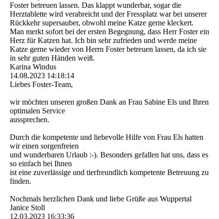
Foster betreuen lassen. Das klappt wunderbar, sogar die
Herztablette wird verabreicht und der Fressplatz war bei unserer
Rückkehr supersauber, obwohl meine Katze gerne kleckert.
Man merkt sofort bei der ersten Begegnung, dass Herr Foster ein
Herz für Katzen hat. Ich bin sehr zufrieden und werde meine
Katze gerne wieder von Herrn Foster betreuen lassen, da ich sie
in sehr guten Händen weiß.
Karina Windus
14.08.2023
14:18:14
Liebes Foster-Team,
wir möchten unseren großen Dank an Frau Sabine Els und Ihren
optimalen Service
aussprechen.
Durch die kompetente und liebevolle Hilfe von Frau Els hatten
wir einen sorgenfreien
und wunderbaren Urlaub :-). Besonders gefallen hat uns, dass es
so einfach bei Ihnen
ist eine zuverlässige und tierfreundlich kompetente Betreuung zu
finden.
Nochmals herzlichen Dank und liebe Grüße aus Wuppertal
Janice Stoll
12.03.2023
16:33:36