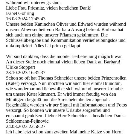
während wir unterwegs sind.
Liebe Frau Priesnitz, vielen herzlichen Dank!
Isabel Göhring
16.08.2024
17:45:43
Unsere beiden Kaninchen Oliver und Edward wurden während
unserer Abwesenheit von Barbara Ansorg betreut. Barbara hat
sich auch um einige unserer Pflanzen gekümmert. Die
Schlüsselübergabe und Kommunikation verlief reibungslos und
unkompliziert. Alles hat prima geklappt.
Wir sind dankbar, dass die mobile Tierbetreuung möglich war.
An dieser Stelle noch einmal vielen lieben Dank an Barbara!
Ulrike Stoppert
28.10.2023
16:35:37
Schon so oft hat Thomas Schneider unsere beiden Prinzenrollen
(Kater) versorgt. Nun möchten wir auch hier einmal kundtun,
wie wunderbar und liebevoll er sich während unserer Urlaube
um unsere Kater kümmert. Er wird immer freudig von den
Minitigern begrüßt und die Streicheleinheiten abgeholt.
Regelmäßig werden wir per Signal mit Informationen und Fotos
versorgt. So können wir unsere Urlaube sorgenfrei und
entspannt genießen. Lieber Herr Schneider….herzlichen Dank.
Schloemann-Pejinovic
24.08.2023
22:58:27
Ich habe jetzt schon zum zweiten Mal meine Katze von Herrn